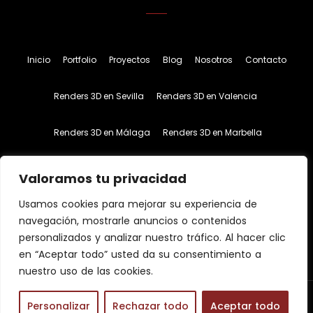
Inicio
Portfolio
Proyectos
Blog
Nosotros
Contacto
Renders 3D en Sevilla
Renders 3D en Valencia
Renders 3D en Málaga
Renders 3D en Marbella
Inglés
Español
Valoramos tu privacidad
Usamos cookies para mejorar su experiencia de
navegación, mostrarle anuncios o contenidos
personalizados y analizar nuestro tráfico. Al hacer clic
en “Aceptar todo” usted da su consentimiento a
nuestro uso de las cookies.
© 2023 Zenit Visuals.
Diseño Web:
mentaliza.com
Personalizar
Rechazar todo
Aceptar todo