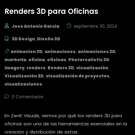
Renders 3D para Oficinas
Jose Antonio Garcia
septiembre 30, 2024
3D Design
,
Diseño 3D
animacion 3D
,
animaciones
,
animaciones 3D
,
marbella
,
oficina
,
oficinas
,
Photorealistic 3D
imagery
,
renders
,
Renders 3D
,
visualización
,
Visualización 3D
,
visualización de proyectos
,
visualizaciones
0 Comentarios
En Zenit Visuals, vemos por qué los renders 3D para
oficinas son una de las herramientas esenciales en la
creación y distribución de estas.