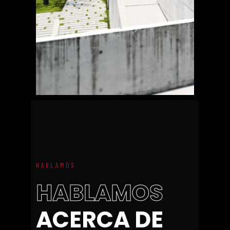
HABLAMOS
H
A
B
L
A
M
O
S
A
C
E
R
C
A
D
E