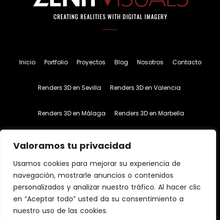
Inicio
Portfolio
Proyectos
Blog
Nosotros
Contacto
Renders 3D en Sevilla
Renders 3D en Valencia
Renders 3D en Málaga
Renders 3D en Marbella
Inglés
Español
Valoramos tu privacidad
Usamos cookies para mejorar su experiencia de
navegación, mostrarle anuncios o contenidos
personalizados y analizar nuestro tráfico. Al hacer clic
en “Aceptar todo” usted da su consentimiento a
nuestro uso de las cookies.