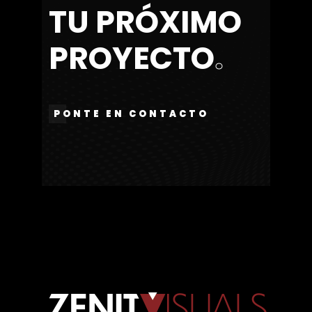
T
U
P
R
Ó
X
I
M
O
P
R
O
Y
E
C
T
O
.
PONTE EN CONTACTO