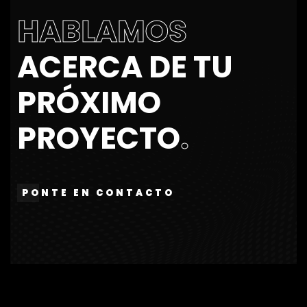
H
A
B
L
A
M
O
S
A
C
E
R
C
A
D
E
T
U
P
R
Ó
X
I
M
O
P
R
O
Y
E
C
T
O
.
PONTE EN CONTACTO